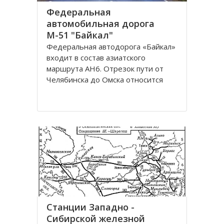
Федеральная
автомобильная дорога
М-51 "Байкал"
Федеральная автодорога «Байкал»
входит в состав азиатского
маршрута AH6. Отрезок пути от
Челябинска до Омска относится
также к европейскому маршруту E
30. Трасса проходит по
территориям России, Казахстана и
разделена на дороги: М51; М53;
М55. Автомобильная трасса
«Байкал» начинается от г
Станции Западно -
Сибирской железной