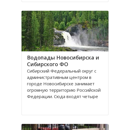
поселках, селах, деревнях. Главный
город округа – Новосибирск.
Крупные города Сибирского округа
это: Абакан и Ангарск; Барнаул и
Водопады Новосибирска и
Сибирского ФО
Сибирский Федеральный округ с
административным центром в
городе Новосибирске занимает
огромную территорию Российской
Федерации. Сюда входят четыре
республики: Алтай, Бурятия, Тыва,
Хакассия. В составе округа два края
– Алтайский и Красноярский, и
шесть областей. Иркутская,
Кемеровская