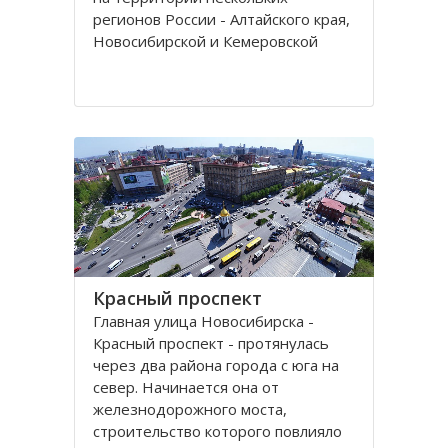
регионов России - Алтайского края,
Новосибирской и Кемеровской
областей.
Кряж берет свое начало у гор Алтая
на территории Алтайского края, в
районе рек Томь-Чумыш и Уксунай,
дугой тянется
Красный проспект
Главная улица Новосибирска -
Красный проспект - протянулась
через два района города с юга на
север. Начинается она от
железнодорожного моста,
строительство которого повлияло