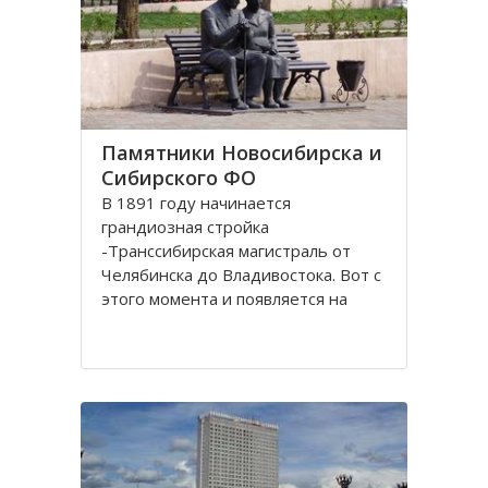
Памятники Новосибирска и
Сибирского ФО
В 1891 году начинается
грандиозная стройка
-Транссибирская магистраль от
Челябинска до Владивостока. Вот с
этого момента и появляется на
карте Николаевск, впоследствии
переименованный в Новосибирск.
История его существования
неразрывно связана с железной
дорогой. Здесь стоит памятник-
паровоз Н.А