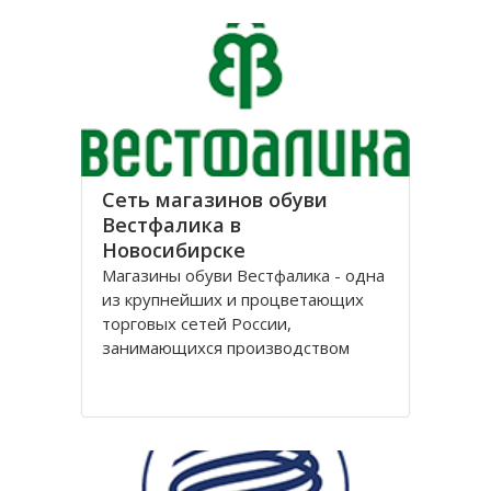
лет, успев за это время выстроить
долгосрочные отношения с
большим количеством
Сеть магазинов обуви
Вестфалика в
Новосибирске
Магазины обуви Вестфалика - одна
из крупнейших и процветающих
торговых сетей России,
занимающихся производством
обуви. Этот бренд вошел на рынок
с 1993 года и на данный момент
является одним из представителей
группы компаний «Обувь России».
Головной офис федеральной