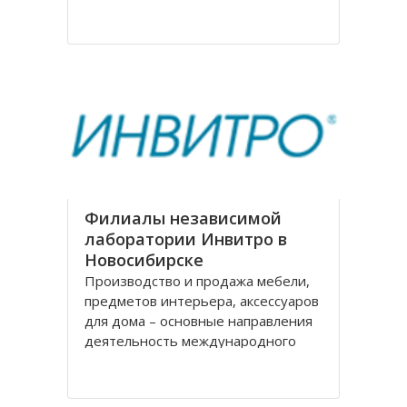
на рождение города. Современное
название проспекту было дано в
августе 1920 года, тогда
произошло переименование
Филиалы независимой
лаборатории Инвитро в
Новосибирске
Производство и продажа мебели,
предметов интерьера, аксессуаров
для дома – основные направления
деятельность международного
холдинга «Black Red White» («БРВ-
мебель»). На рынке России БРВ-
мебель присутствует уже десять