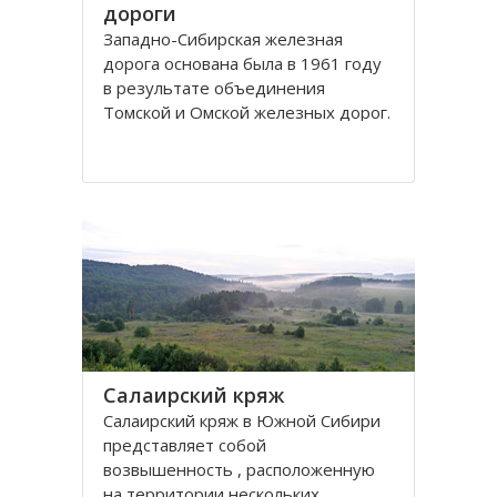
дороги
Западно-Сибирская железная
дорога основана была в 1961 году
в результате объединения
Томской и Омской железных дорог.
Управление её находится в городе
Новосибирске. Станции Западно-
Сибирской железной дороги
расположены на территории
Омской, Томской, Кемеровской,
Новосибирской областей
Салаирский кряж
Салаирский кряж в Южной Сибири
представляет собой
возвышенность , расположенную
на территории нескольких