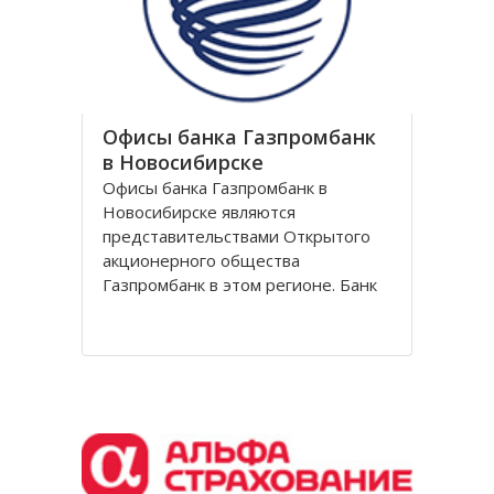
обувной сети Вестфалика в
Офисы банка Газпромбанк
в Новосибирске
Офисы банка Газпромбанк в
Новосибирске являются
представительствами Открытого
акционерного общества
Газпромбанк в этом регионе. Банк
Газпромбанк был сформирован в
1990 году как банк газовой
промышленности. Он уже давно
перешагнул пределы этой области
и довольно продолжительное
время является