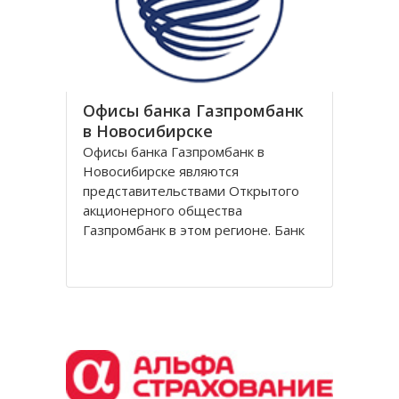
обувной сети Вестфалика в
Офисы банка Газпромбанк
в Новосибирске
Офисы банка Газпромбанк в
Новосибирске являются
представительствами Открытого
акционерного общества
Газпромбанк в этом регионе. Банк
Газпромбанк был сформирован в
1990 году как банк газовой
промышленности. Он уже давно
перешагнул пределы этой области
и довольно продолжительное
время является