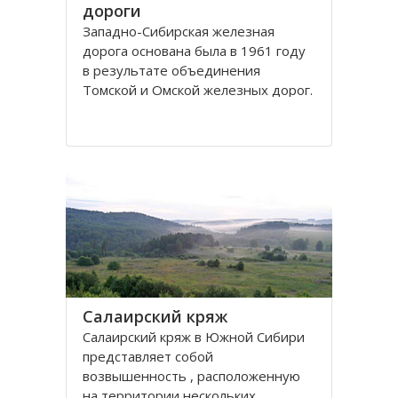
дороги
Западно-Сибирская железная
дорога основана была в 1961 году
в результате объединения
Томской и Омской железных дорог.
Управление её находится в городе
Новосибирске. Станции Западно-
Сибирской железной дороги
расположены на территории
Омской, Томской, Кемеровской,
Новосибирской областей
Салаирский кряж
Салаирский кряж в Южной Сибири
представляет собой
возвышенность , расположенную
на территории нескольких