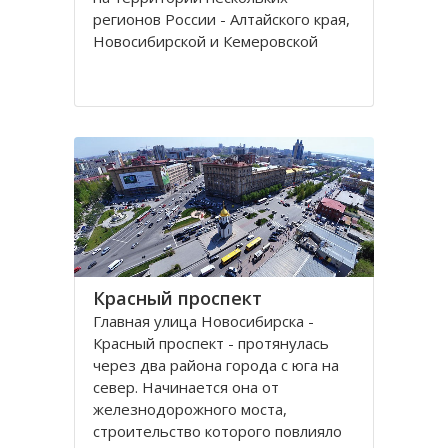
регионов России - Алтайского края,
Новосибирской и Кемеровской
областей.
Кряж берет свое начало у гор Алтая
на территории Алтайского края, в
районе рек Томь-Чумыш и Уксунай,
дугой тянется
Красный проспект
Главная улица Новосибирска -
Красный проспект - протянулась
через два района города с юга на
север. Начинается она от
железнодорожного моста,
строительство которого повлияло