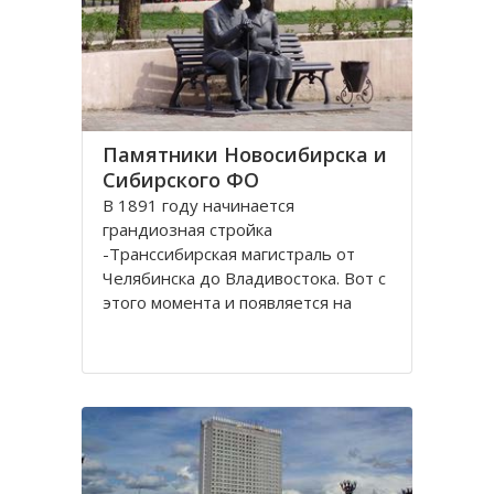
Памятники Новосибирска и
Сибирского ФО
В 1891 году начинается
грандиозная стройка
-Транссибирская магистраль от
Челябинска до Владивостока. Вот с
этого момента и появляется на
карте Николаевск, впоследствии
переименованный в Новосибирск.
История его существования
неразрывно связана с железной
дорогой. Здесь стоит памятник-
паровоз Н.А