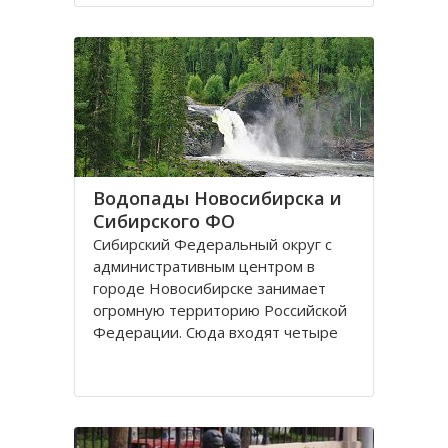
поселках, селах, деревнях. Главный
город округа – Новосибирск.
Крупные города Сибирского округа
это: Абакан и Ангарск; Барнаул и
Водопады Новосибирска и
Сибирского ФО
Сибирский Федеральный округ с
административным центром в
городе Новосибирске занимает
огромную территорию Российской
Федерации. Сюда входят четыре
республики: Алтай, Бурятия, Тыва,
Хакассия. В составе округа два края
– Алтайский и Красноярский, и
шесть областей. Иркутская,
Кемеровская