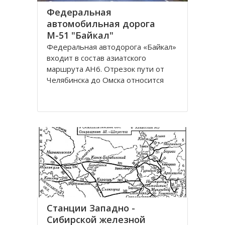
Федеральная
автомобильная дорога
М-51 "Байкал"
Федеральная автодорога «Байкал»
входит в состав азиатского
маршрута AH6. Отрезок пути от
Челябинска до Омска относится
также к европейскому маршруту E
30. Трасса проходит по
территориям России, Казахстана и
разделена на дороги: М51; М53;
М55. Автомобильная трасса
«Байкал» начинается от г
Станции Западно -
Сибирской железной