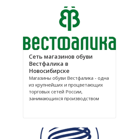
лет, успев за это время выстроить
долгосрочные отношения с
большим количеством
Сеть магазинов обуви
Вестфалика в
Новосибирске
Магазины обуви Вестфалика - одна
из крупнейших и процветающих
торговых сетей России,
занимающихся производством
обуви. Этот бренд вошел на рынок
с 1993 года и на данный момент
является одним из представителей
группы компаний «Обувь России».
Головной офис федеральной