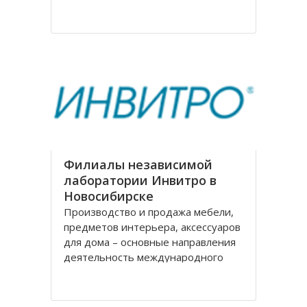
на рождение города. Современное
название проспекту было дано в
августе 1920 года, тогда
произошло переименование
Филиалы независимой
лаборатории Инвитро в
Новосибирске
Производство и продажа мебели,
предметов интерьера, аксессуаров
для дома – основные направления
деятельность международного
холдинга «Black Red White» («БРВ-
мебель»). На рынке России БРВ-
мебель присутствует уже десять