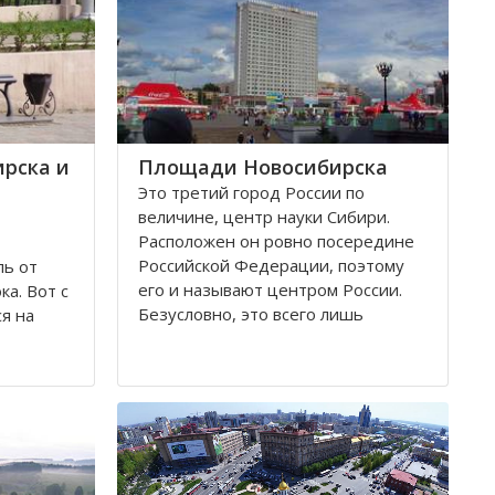
рска и
Площади Новосибирска
Это третий город России по
величине, центр науки Сибири.
Расположен он ровно посередине
Российской Федерации, поэтому
ль от
его и называют центром России.
а. Вот с
Безусловно, это всего лишь
я на
географическое понятие.
дствии
ибирск.
Площадей в Новосибирске
ия
большое число. К числу наиболее
лезной
значительных в городе относятся
тник-