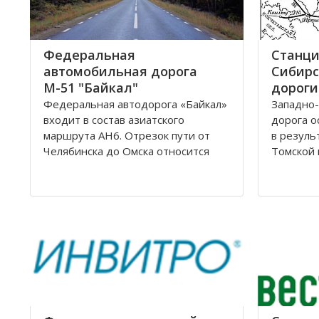
Федеральная
Станци
автомобильная дорога
Сибирс
М-51 "Байкал"
дороги
Федеральная автодорога «Байкал»
Западно-
входит в состав азиатского
дорога о
маршрута AH6. Отрезок пути от
в резуль
Челябинска до Омска относится
Томской 
также к европейскому маршруту E
Управлен
30. Трасса проходит по
Новосиби
территориям России, Казахстана и
Сибирско
разделена на дороги: М51; М53;
располо
М55. Автомобильная трасса
Омской, 
«Байкал» начинается от г
Новосиби