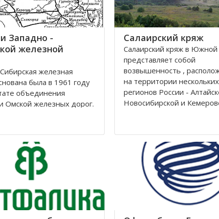
и Западно -
Салаирский кряж
кой железной
Салаирский кряж в Южной
представляет собой
возвышенность , располо
Сибирская железная
на территории нескольких
снована была в 1961 году
регионов России - Алтайск
тате объединения
Новосибирской и Кемеров
и Омской железных дорог.
областей.
ие её находится в городе
рске. Станции Западно-
Кряж берет свое начало у 
й железной дороги
на территории Алтайского 
жены на территории
районе рек Томь-Чумыш и 
Томской, Кемеровской,
дугой тянется
рской областей