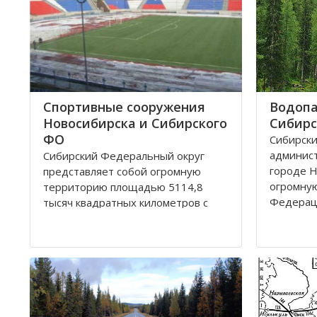
Спортивные сооружения
Водопа
Новосибирска и Сибирского
Сибирс
ФО
Сибирски
админис
Сибирский Федеральный округ
городе Н
представляет собой огромную
огромну
территорию площадью 5114,8
Федерац
тысяч квадратных километров с
республи
населением 20,5 миллионов
Хакассия.
человек живущих в 132 городах,
– Алтайс
поселках, селах, деревнях. Главный
шесть об
город округа – Новосибирск.
Кемеров
Крупные города Сибирского округа
это: Абакан и Ангарск; Барнаул и