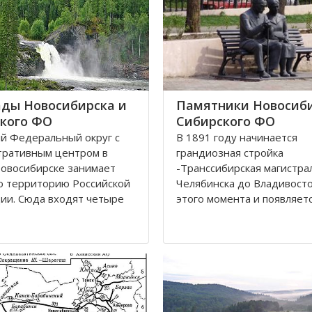
ды Новосибирска и
Памятники Новосиби
кого ФО
Сибирского ФО
й Федеральный округ с
В 1891 году начинается
тративным центром в
грандиозная стройка
овосибирске занимает
-Транссибирская магистра
ю территорию Российской
Челябинска до Владивосток
ии. Сюда входят четыре
этого момента и появляетс
ки: Алтай, Бурятия, Тыва,
карте Николаевск, впосле
 В составе округа два края
переименованный в Новос
кий и Красноярский, и
История его существован
ластей. Иркутская,
неразрывно связана с же
ская
дорогой. Здесь стоит памя
паровоз Н.А