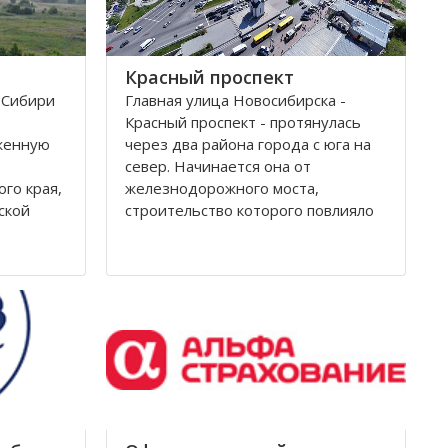
Красный проспект
 Сибири
Главная улица Новосибирска -
Красный проспект - протянулась
женную
через два района города с юга на
север. Начинается она от
ого края,
железнодорожного моста,
ской
строительство которого повлияло
на рождение города. Современное
название проспекту было дано в
гор Алтая
августе 1920 года, тогда
края, в
произошло переименование
Уксунай,