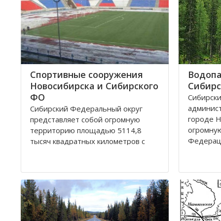
Спортивные сооружения
Водопа
Новосибирска и Сибирского
Сибирс
ФО
Сибирски
админис
Сибирский Федеральный округ
городе Н
представляет собой огромную
огромну
территорию площадью 5114,8
Федерац
тысяч квадратных километров с
республи
населением 20,5 миллионов
Хакассия.
человек живущих в 132 городах,
– Алтайс
поселках, селах, деревнях. Главный
шесть об
город округа – Новосибирск.
Кемеров
Крупные города Сибирского округа
это: Абакан и Ангарск; Барнаул и