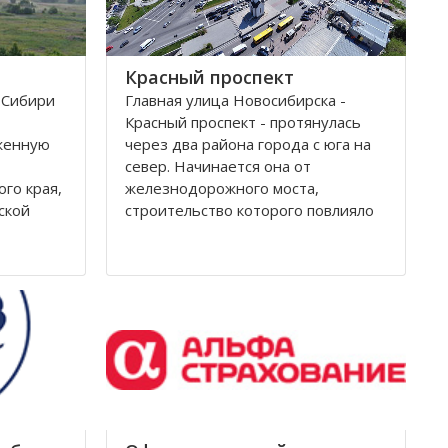
Красный проспект
 Сибири
Главная улица Новосибирска -
Красный проспект - протянулась
женную
через два района города с юга на
север. Начинается она от
ого края,
железнодорожного моста,
ской
строительство которого повлияло
на рождение города. Современное
название проспекту было дано в
гор Алтая
августе 1920 года, тогда
края, в
произошло переименование
Уксунай,