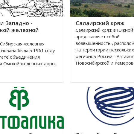
и Западно -
Салаирский кряж
кой железной
Салаирский кряж в Южной
представляет собой
возвышенность , располо
Сибирская железная
на территории нескольких
снована была в 1961 году
регионов России - Алтайск
тате объединения
Новосибирской и Кемеров
и Омской железных дорог.
областей.
ие её находится в городе
рске. Станции Западно-
Кряж берет свое начало у 
й железной дороги
на территории Алтайского 
жены на территории
районе рек Томь-Чумыш и 
Томской, Кемеровской,
дугой тянется
рской областей