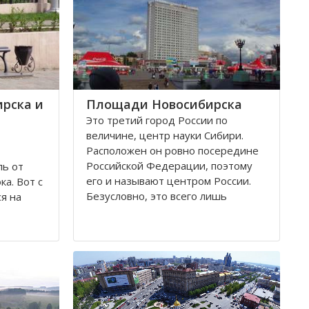
рска и
Площади Новосибирска
Это третий город России по
величине, центр науки Сибири.
Расположен он ровно посередине
Российской Федерации, поэтому
ль от
его и называют центром России.
а. Вот с
Безусловно, это всего лишь
я на
географическое понятие.
дствии
ибирск.
Площадей в Новосибирске
ия
большое число. К числу наиболее
лезной
значительных в городе относятся
тник-