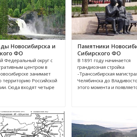
ды Новосибирска и
Памятники Новосиби
кого ФО
Сибирского ФО
й Федеральный округ с
В 1891 году начинается
тративным центром в
грандиозная стройка
овосибирске занимает
-Транссибирская магистра
ю территорию Российской
Челябинска до Владивосток
ии. Сюда входят четыре
этого момента и появляетс
ки: Алтай, Бурятия, Тыва,
карте Николаевск, впосле
 В составе округа два края
переименованный в Новос
кий и Красноярский, и
История его существован
ластей. Иркутская,
неразрывно связана с же
ская
дорогой. Здесь стоит памя
паровоз Н.А