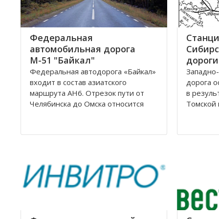
Федеральная
Станци
автомобильная дорога
Сибирс
М-51 "Байкал"
дороги
Федеральная автодорога «Байкал»
Западно-
входит в состав азиатского
дорога о
маршрута AH6. Отрезок пути от
в резуль
Челябинска до Омска относится
Томской 
также к европейскому маршруту E
Управлен
30. Трасса проходит по
Новосиби
территориям России, Казахстана и
Сибирско
разделена на дороги: М51; М53;
располо
М55. Автомобильная трасса
Омской, 
«Байкал» начинается от г
Новосиби