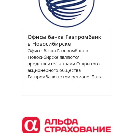
обувной сети Вестфалика в
Офисы банка Газпромбанк
в Новосибирске
Офисы банка Газпромбанк в
Новосибирске являются
представительствами Открытого
акционерного общества
Газпромбанк в этом регионе. Банк
Газпромбанк был сформирован в
1990 году как банк газовой
промышленности. Он уже давно
перешагнул пределы этой области
и довольно продолжительное
время является