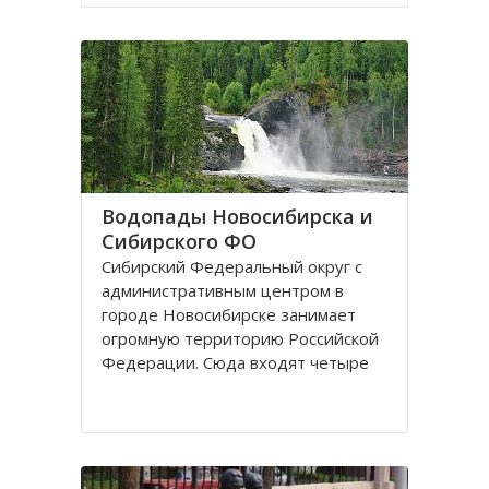
поселках, селах, деревнях. Главный
город округа – Новосибирск.
Крупные города Сибирского округа
это: Абакан и Ангарск; Барнаул и
Водопады Новосибирска и
Сибирского ФО
Сибирский Федеральный округ с
административным центром в
городе Новосибирске занимает
огромную территорию Российской
Федерации. Сюда входят четыре
республики: Алтай, Бурятия, Тыва,
Хакассия. В составе округа два края
– Алтайский и Красноярский, и
шесть областей. Иркутская,
Кемеровская