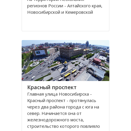
регионов России - Алтайского края,
Новосибирской и Кемеровской
областей.
Кряж берет свое начало у гор Алтая
на территории Алтайского края, в
районе рек Томь-Чумыш и Уксунай,
дугой тянется
Красный проспект
Главная улица Новосибирска -
Красный проспект - протянулась
через два района города с юга на
север. Начинается она от
железнодорожного моста,
строительство которого повлияло