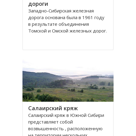
дороги
Западно-Сибирская железная
дорога основана была в 1961 году
в результате объединения
Томской и Омской железных дорог.
Управление её находится в городе
Новосибирске. Станции Западно-
Сибирской железной дороги
расположены на территории
Омской, Томской, Кемеровской,
Новосибирской областей
Салаирский кряж
Салаирский кряж в Южной Сибири
представляет собой
возвышенность , расположенную
на территории нескольких