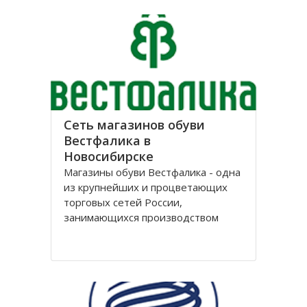
лет, успев за это время выстроить
долгосрочные отношения с
большим количеством
Сеть магазинов обуви
Вестфалика в
Новосибирске
Магазины обуви Вестфалика - одна
из крупнейших и процветающих
торговых сетей России,
занимающихся производством
обуви. Этот бренд вошел на рынок
с 1993 года и на данный момент
является одним из представителей
группы компаний «Обувь России».
Головной офис федеральной