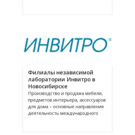
на рождение города. Современное
название проспекту было дано в
августе 1920 года, тогда
произошло переименование
Филиалы независимой
лаборатории Инвитро в
Новосибирске
Производство и продажа мебели,
предметов интерьера, аксессуаров
для дома – основные направления
деятельность международного
холдинга «Black Red White» («БРВ-
мебель»). На рынке России БРВ-
мебель присутствует уже десять