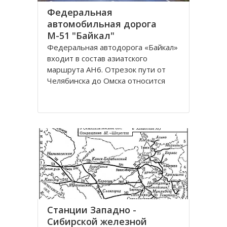
Федеральная
автомобильная дорога
М-51 "Байкал"
Федеральная автодорога «Байкал»
входит в состав азиатского
маршрута AH6. Отрезок пути от
Челябинска до Омска относится
также к европейскому маршруту E
30. Трасса проходит по
территориям России, Казахстана и
разделена на дороги: М51; М53;
М55. Автомобильная трасса
«Байкал» начинается от г
Станции Западно -
Сибирской железной