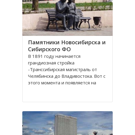
Памятники Новосибирска и
Сибирского ФО
В 1891 году начинается
грандиозная стройка
-Транссибирская магистраль от
Челябинска до Владивостока. Вот с
этого момента и появляется на
карте Николаевск, впоследствии
переименованный в Новосибирск.
История его существования
неразрывно связана с железной
дорогой. Здесь стоит памятник-
паровоз Н.А