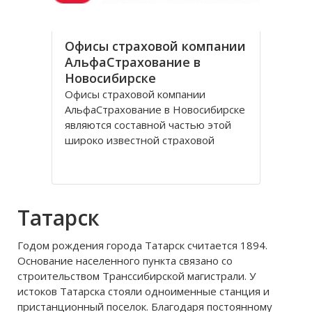
Офисы страховой компании
АльфаСтрахование в
Новосибирске
Офисы страховой компании
АльфаСтрахование в Новосибирске
являются составной частью этой
широко известной страховой
группы, которая входит в состав
консорциума Альфа-Групп. В его
составе также такие фирмы как X5
Retail Group, Альфа-Капитал, Альфа-
Татарск
Банк, СТС-Медиа, Росводоканал и
другие. Организация
Годом рождения города Татарск считается 1894.
Основание населенного пункта связано со
строительством Транссибирской магистрали. У
истоков Татарска стояли одноименные станция и
пристанционный поселок. Благодаря постоянному