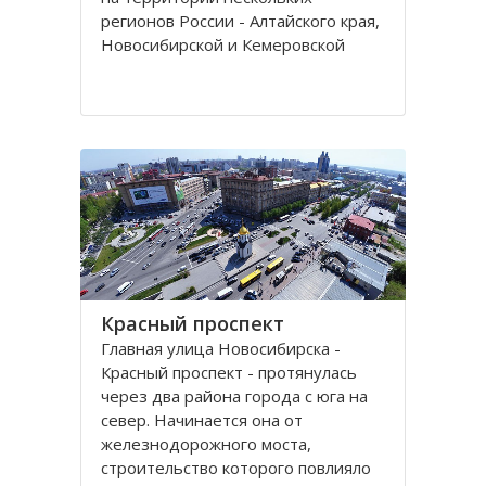
регионов России - Алтайского края,
Новосибирской и Кемеровской
областей.
Кряж берет свое начало у гор Алтая
на территории Алтайского края, в
районе рек Томь-Чумыш и Уксунай,
дугой тянется
Красный проспект
Главная улица Новосибирска -
Красный проспект - протянулась
через два района города с юга на
север. Начинается она от
железнодорожного моста,
строительство которого повлияло