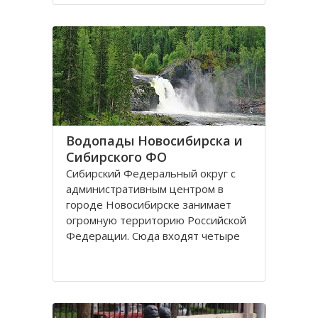
поселках, селах, деревнях. Главный
город округа – Новосибирск.
Крупные города Сибирского округа
это: Абакан и Ангарск; Барнаул и
Водопады Новосибирска и
Сибирского ФО
Сибирский Федеральный округ с
административным центром в
городе Новосибирске занимает
огромную территорию Российской
Федерации. Сюда входят четыре
республики: Алтай, Бурятия, Тыва,
Хакассия. В составе округа два края
– Алтайский и Красноярский, и
шесть областей. Иркутская,
Кемеровская