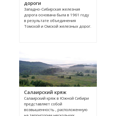
дороги
Западно-Сибирская железная
дорога основана была в 1961 году
в результате объединения
Томской и Омской железных дорог.
Управление её находится в городе
Новосибирске. Станции Западно-
Сибирской железной дороги
расположены на территории
Омской, Томской, Кемеровской,
Новосибирской областей
Салаирский кряж
Салаирский кряж в Южной Сибири
представляет собой
возвышенность , расположенную
на территории нескольких