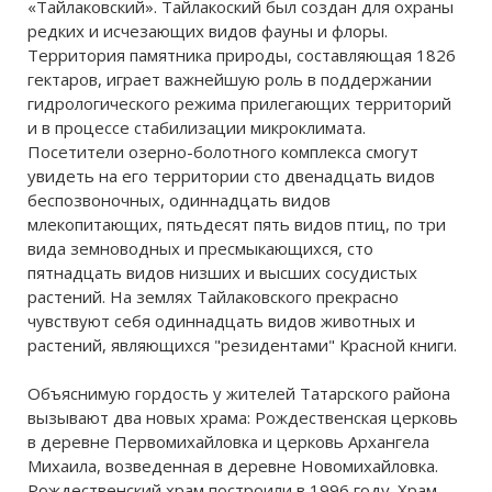
«Тайлаковский». Тайлакоский был создан для охраны
редких и исчезающих видов фауны и флоры.
Территория памятника природы, составляющая 1826
гектаров, играет важнейшую роль в поддержании
гидрологического режима прилегающих территорий
и в процессе стабилизации микроклимата.
Посетители озерно-болотного комплекса смогут
увидеть на его территории сто двенадцать видов
беспозвоночных, одиннадцать видов
млекопитающих, пятьдесят пять видов птиц, по три
вида земноводных и пресмыкающихся, сто
пятнадцать видов низших и высших сосудистых
растений. На землях Тайлаковского прекрасно
чувствуют себя одиннадцать видов животных и
растений, являющихся "резидентами" Красной книги.
Объяснимую гордость у жителей Татарского района
вызывают два новых храма: Рождественская церковь
в деревне Первомихайловка и церковь Архангела
Михаила, возведенная в деревне Новомихайловка.
Рождественский храм построили в 1996 году. Храм