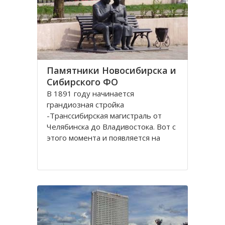
Памятники Новосибирска и
Сибирского ФО
В 1891 году начинается
грандиозная стройка
-Транссибирская магистраль от
Челябинска до Владивостока. Вот с
этого момента и появляется на
карте Николаевск, впоследствии
переименованный в Новосибирск.
История его существования
неразрывно связана с железной
дорогой. Здесь стоит памятник-
паровоз Н.А