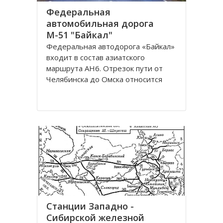
Федеральная
автомобильная дорога
М-51 "Байкал"
Федеральная автодорога «Байкал»
входит в состав азиатского
маршрута AH6. Отрезок пути от
Челябинска до Омска относится
также к европейскому маршруту E
30. Трасса проходит по
территориям России, Казахстана и
разделена на дороги: М51; М53;
М55. Автомобильная трасса
«Байкал» начинается от г
Станции Западно -
Сибирской железной