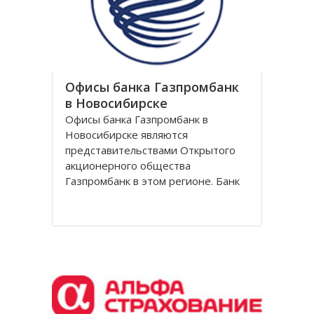
обувной сети Вестфалика в
Офисы банка Газпромбанк
в Новосибирске
Офисы банка Газпромбанк в
Новосибирске являются
представительствами Открытого
акционерного общества
Газпромбанк в этом регионе. Банк
Газпромбанк был сформирован в
1990 году как банк газовой
промышленности. Он уже давно
перешагнул пределы этой области
и довольно продолжительное
время является