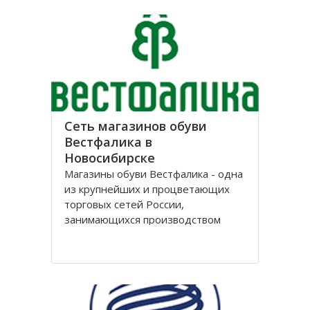
лет, успев за это время выстроить
долгосрочные отношения с
большим количеством
Сеть магазинов обуви
Вестфалика в
Новосибирске
Магазины обуви Вестфалика - одна
из крупнейших и процветающих
торговых сетей России,
занимающихся производством
обуви. Этот бренд вошел на рынок
с 1993 года и на данный момент
является одним из представителей
группы компаний «Обувь России».
Головной офис федеральной