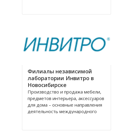
на рождение города. Современное
название проспекту было дано в
августе 1920 года, тогда
произошло переименование
Филиалы независимой
лаборатории Инвитро в
Новосибирске
Производство и продажа мебели,
предметов интерьера, аксессуаров
для дома – основные направления
деятельность международного
холдинга «Black Red White» («БРВ-
мебель»). На рынке России БРВ-
мебель присутствует уже десять