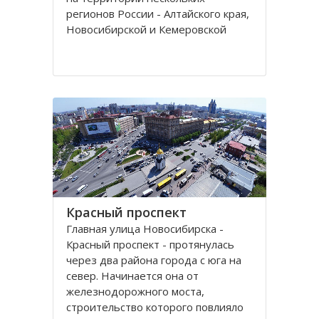
регионов России - Алтайского края,
Новосибирской и Кемеровской
областей.
Кряж берет свое начало у гор Алтая
на территории Алтайского края, в
районе рек Томь-Чумыш и Уксунай,
дугой тянется
Красный проспект
Главная улица Новосибирска -
Красный проспект - протянулась
через два района города с юга на
север. Начинается она от
железнодорожного моста,
строительство которого повлияло