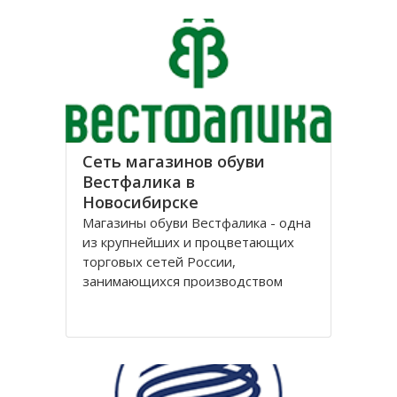
лет, успев за это время выстроить
долгосрочные отношения с
большим количеством
Сеть магазинов обуви
Вестфалика в
Новосибирске
Магазины обуви Вестфалика - одна
из крупнейших и процветающих
торговых сетей России,
занимающихся производством
обуви. Этот бренд вошел на рынок
с 1993 года и на данный момент
является одним из представителей
группы компаний «Обувь России».
Головной офис федеральной