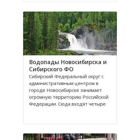
поселках, селах, деревнях. Главный
город округа – Новосибирск.
Крупные города Сибирского округа
это: Абакан и Ангарск; Барнаул и
Водопады Новосибирска и
Сибирского ФО
Сибирский Федеральный округ с
административным центром в
городе Новосибирске занимает
огромную территорию Российской
Федерации. Сюда входят четыре
республики: Алтай, Бурятия, Тыва,
Хакассия. В составе округа два края
– Алтайский и Красноярский, и
шесть областей. Иркутская,
Кемеровская