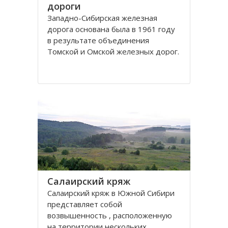
дороги
Западно-Сибирская железная
дорога основана была в 1961 году
в результате объединения
Томской и Омской железных дорог.
Управление её находится в городе
Новосибирске. Станции Западно-
Сибирской железной дороги
расположены на территории
Омской, Томской, Кемеровской,
Новосибирской областей
Салаирский кряж
Салаирский кряж в Южной Сибири
представляет собой
возвышенность , расположенную
на территории нескольких