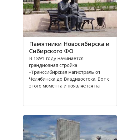
Памятники Новосибирска и
Сибирского ФО
В 1891 году начинается
грандиозная стройка
-Транссибирская магистраль от
Челябинска до Владивостока. Вот с
этого момента и появляется на
карте Николаевск, впоследствии
переименованный в Новосибирск.
История его существования
неразрывно связана с железной
дорогой. Здесь стоит памятник-
паровоз Н.А