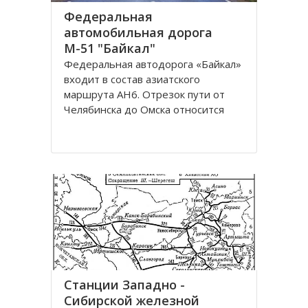
Федеральная
автомобильная дорога
М-51 "Байкал"
Федеральная автодорога «Байкал»
входит в состав азиатского
маршрута AH6. Отрезок пути от
Челябинска до Омска относится
также к европейскому маршруту E
30. Трасса проходит по
территориям России, Казахстана и
разделена на дороги: М51; М53;
М55. Автомобильная трасса
«Байкал» начинается от г
Станции Западно -
Сибирской железной