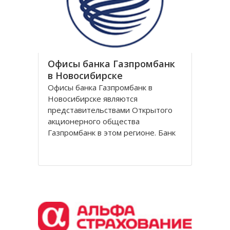
обувной сети Вестфалика в
Офисы банка Газпромбанк
в Новосибирске
Офисы банка Газпромбанк в
Новосибирске являются
представительствами Открытого
акционерного общества
Газпромбанк в этом регионе. Банк
Газпромбанк был сформирован в
1990 году как банк газовой
промышленности. Он уже давно
перешагнул пределы этой области
и довольно продолжительное
время является