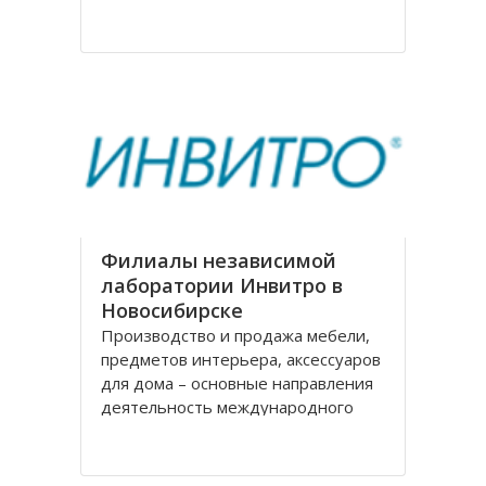
на рождение города. Современное
название проспекту было дано в
августе 1920 года, тогда
произошло переименование
Филиалы независимой
лаборатории Инвитро в
Новосибирске
Производство и продажа мебели,
предметов интерьера, аксессуаров
для дома – основные направления
деятельность международного
холдинга «Black Red White» («БРВ-
мебель»). На рынке России БРВ-
мебель присутствует уже десять