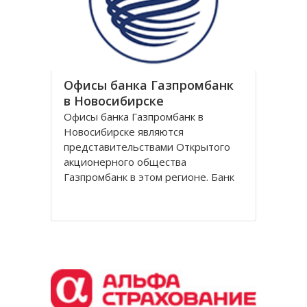
обувной сети Вестфалика в
Офисы банка Газпромбанк
в Новосибирске
Офисы банка Газпромбанк в
Новосибирске являются
представительствами Открытого
акционерного общества
Газпромбанк в этом регионе. Банк
Газпромбанк был сформирован в
1990 году как банк газовой
промышленности. Он уже давно
перешагнул пределы этой области
и довольно продолжительное
время является