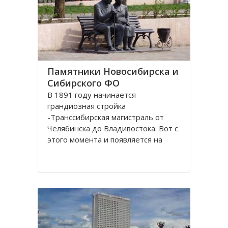
Памятники Новосибирска и
Сибирского ФО
В 1891 году начинается
грандиозная стройка
-Транссибирская магистраль от
Челябинска до Владивостока. Вот с
этого момента и появляется на
карте Николаевск, впоследствии
переименованный в Новосибирск.
История его существования
неразрывно связана с железной
дорогой. Здесь стоит памятник-
паровоз Н.А