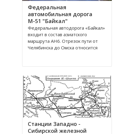
Федеральная
автомобильная дорога
М-51 "Байкал"
Федеральная автодорога «Байкал»
входит в состав азиатского
маршрута AH6. Отрезок пути от
Челябинска до Омска относится
также к европейскому маршруту E
30. Трасса проходит по
территориям России, Казахстана и
разделена на дороги: М51; М53;
М55. Автомобильная трасса
«Байкал» начинается от г
Станции Западно -
Сибирской железной