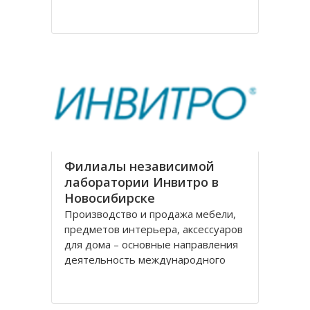
на рождение города. Современное
название проспекту было дано в
августе 1920 года, тогда
произошло переименование
Филиалы независимой
лаборатории Инвитро в
Новосибирске
Производство и продажа мебели,
предметов интерьера, аксессуаров
для дома – основные направления
деятельность международного
холдинга «Black Red White» («БРВ-
мебель»). На рынке России БРВ-
мебель присутствует уже десять