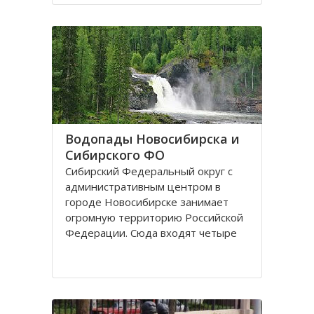
поселках, селах, деревнях. Главный
город округа – Новосибирск.
Крупные города Сибирского округа
это: Абакан и Ангарск; Барнаул и
Водопады Новосибирска и
Сибирского ФО
Сибирский Федеральный округ с
административным центром в
городе Новосибирске занимает
огромную территорию Российской
Федерации. Сюда входят четыре
республики: Алтай, Бурятия, Тыва,
Хакассия. В составе округа два края
– Алтайский и Красноярский, и
шесть областей. Иркутская,
Кемеровская