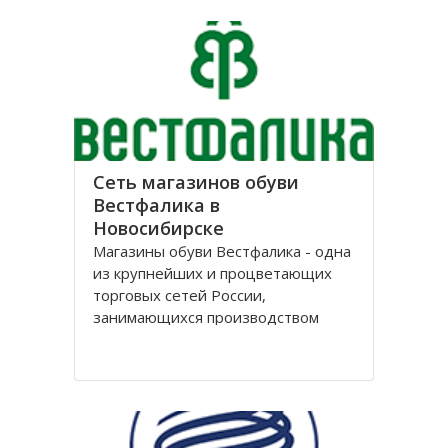
лет, успев за это время выстроить
долгосрочные отношения с
большим количеством
Сеть магазинов обуви
Вестфалика в
Новосибирске
Магазины обуви Вестфалика - одна
из крупнейших и процветающих
торговых сетей России,
занимающихся производством
обуви. Этот бренд вошел на рынок
с 1993 года и на данный момент
является одним из представителей
группы компаний «Обувь России».
Головной офис федеральной