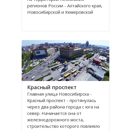
регионов России - Алтайского края,
Новосибирской и Кемеровской
областей.
Кряж берет свое начало у гор Алтая
на территории Алтайского края, в
районе рек Томь-Чумыш и Уксунай,
дугой тянется
Красный проспект
Главная улица Новосибирска -
Красный проспект - протянулась
через два района города с юга на
север. Начинается она от
железнодорожного моста,
строительство которого повлияло