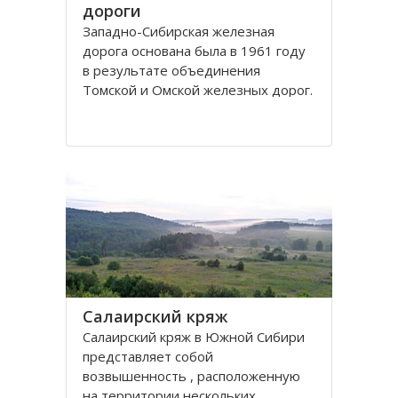
дороги
Западно-Сибирская железная
дорога основана была в 1961 году
в результате объединения
Томской и Омской железных дорог.
Управление её находится в городе
Новосибирске. Станции Западно-
Сибирской железной дороги
расположены на территории
Омской, Томской, Кемеровской,
Новосибирской областей
Салаирский кряж
Салаирский кряж в Южной Сибири
представляет собой
возвышенность , расположенную
на территории нескольких