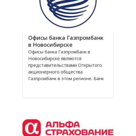
обувной сети Вестфалика в
Офисы банка Газпромбанк
в Новосибирске
Офисы банка Газпромбанк в
Новосибирске являются
представительствами Открытого
акционерного общества
Газпромбанк в этом регионе. Банк
Газпромбанк был сформирован в
1990 году как банк газовой
промышленности. Он уже давно
перешагнул пределы этой области
и довольно продолжительное
время является