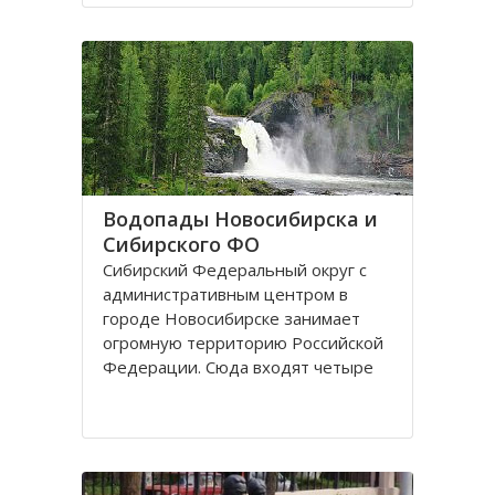
поселках, селах, деревнях. Главный
город округа – Новосибирск.
Крупные города Сибирского округа
это: Абакан и Ангарск; Барнаул и
Водопады Новосибирска и
Сибирского ФО
Сибирский Федеральный округ с
административным центром в
городе Новосибирске занимает
огромную территорию Российской
Федерации. Сюда входят четыре
республики: Алтай, Бурятия, Тыва,
Хакассия. В составе округа два края
– Алтайский и Красноярский, и
шесть областей. Иркутская,
Кемеровская