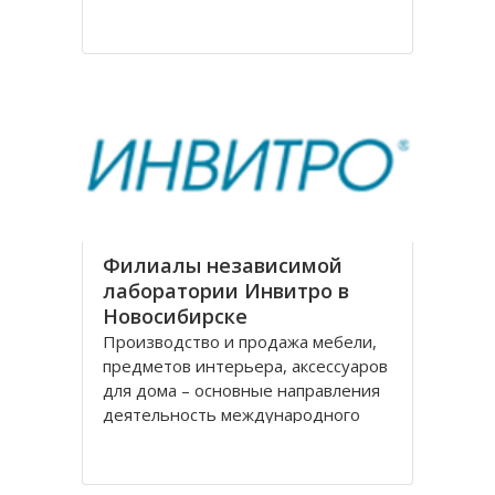
на рождение города. Современное
название проспекту было дано в
августе 1920 года, тогда
произошло переименование
Филиалы независимой
лаборатории Инвитро в
Новосибирске
Производство и продажа мебели,
предметов интерьера, аксессуаров
для дома – основные направления
деятельность международного
холдинга «Black Red White» («БРВ-
мебель»). На рынке России БРВ-
мебель присутствует уже десять