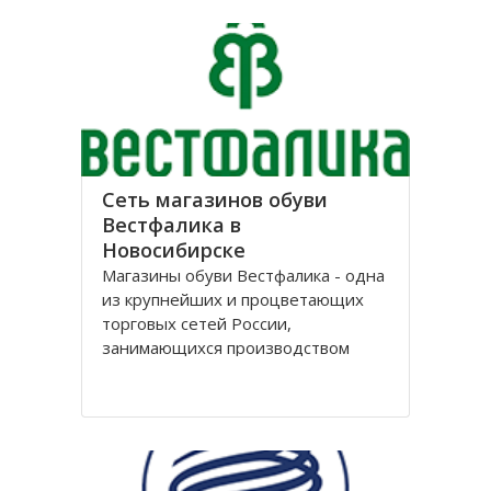
лет, успев за это время выстроить
долгосрочные отношения с
большим количеством
Сеть магазинов обуви
Вестфалика в
Новосибирске
Магазины обуви Вестфалика - одна
из крупнейших и процветающих
торговых сетей России,
занимающихся производством
обуви. Этот бренд вошел на рынок
с 1993 года и на данный момент
является одним из представителей
группы компаний «Обувь России».
Головной офис федеральной