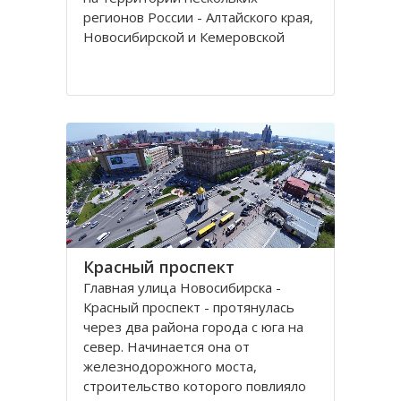
регионов России - Алтайского края,
Новосибирской и Кемеровской
областей.
Кряж берет свое начало у гор Алтая
на территории Алтайского края, в
районе рек Томь-Чумыш и Уксунай,
дугой тянется
Красный проспект
Главная улица Новосибирска -
Красный проспект - протянулась
через два района города с юга на
север. Начинается она от
железнодорожного моста,
строительство которого повлияло