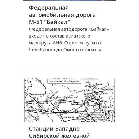
Федеральная
автомобильная дорога
М-51 "Байкал"
Федеральная автодорога «Байкал»
входит в состав азиатского
маршрута AH6. Отрезок пути от
Челябинска до Омска относится
также к европейскому маршруту E
30. Трасса проходит по
территориям России, Казахстана и
разделена на дороги: М51; М53;
М55. Автомобильная трасса
«Байкал» начинается от г
Станции Западно -
Сибирской железной