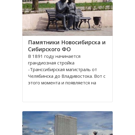
Памятники Новосибирска и
Сибирского ФО
В 1891 году начинается
грандиозная стройка
-Транссибирская магистраль от
Челябинска до Владивостока. Вот с
этого момента и появляется на
карте Николаевск, впоследствии
переименованный в Новосибирск.
История его существования
неразрывно связана с железной
дорогой. Здесь стоит памятник-
паровоз Н.А