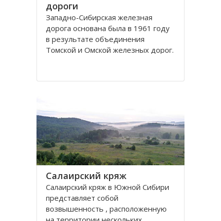
дороги
Западно-Сибирская железная
дорога основана была в 1961 году
в результате объединения
Томской и Омской железных дорог.
Управление её находится в городе
Новосибирске. Станции Западно-
Сибирской железной дороги
расположены на территории
Омской, Томской, Кемеровской,
Новосибирской областей
Салаирский кряж
Салаирский кряж в Южной Сибири
представляет собой
возвышенность , расположенную
на территории нескольких