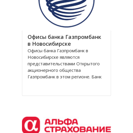
обувной сети Вестфалика в
Офисы банка Газпромбанк
в Новосибирске
Офисы банка Газпромбанк в
Новосибирске являются
представительствами Открытого
акционерного общества
Газпромбанк в этом регионе. Банк
Газпромбанк был сформирован в
1990 году как банк газовой
промышленности. Он уже давно
перешагнул пределы этой области
и довольно продолжительное
время является