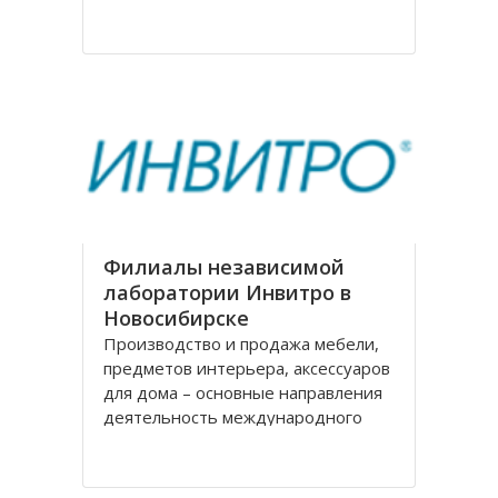
на рождение города. Современное
название проспекту было дано в
августе 1920 года, тогда
произошло переименование
Филиалы независимой
лаборатории Инвитро в
Новосибирске
Производство и продажа мебели,
предметов интерьера, аксессуаров
для дома – основные направления
деятельность международного
холдинга «Black Red White» («БРВ-
мебель»). На рынке России БРВ-
мебель присутствует уже десять