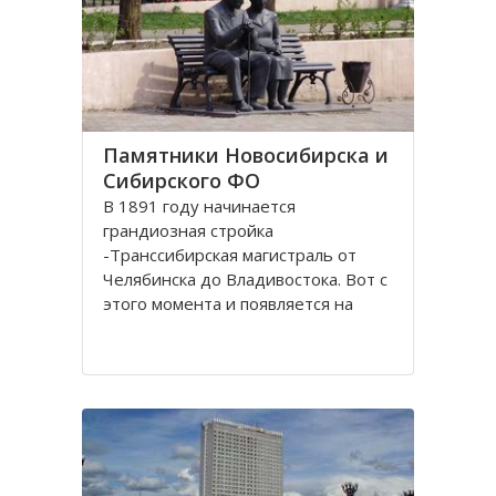
Памятники Новосибирска и
Сибирского ФО
В 1891 году начинается
грандиозная стройка
-Транссибирская магистраль от
Челябинска до Владивостока. Вот с
этого момента и появляется на
карте Николаевск, впоследствии
переименованный в Новосибирск.
История его существования
неразрывно связана с железной
дорогой. Здесь стоит памятник-
паровоз Н.А