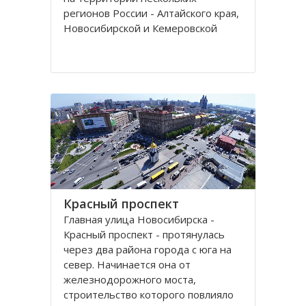
регионов России - Алтайского края,
Новосибирской и Кемеровской
областей.
Кряж берет свое начало у гор Алтая
на территории Алтайского края, в
районе рек Томь-Чумыш и Уксунай,
дугой тянется
Красный проспект
Главная улица Новосибирска -
Красный проспект - протянулась
через два района города с юга на
север. Начинается она от
железнодорожного моста,
строительство которого повлияло