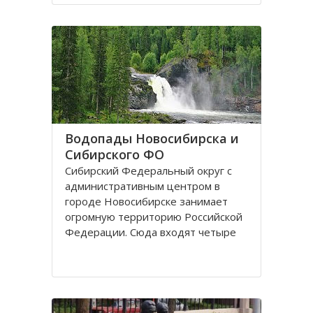
поселках, селах, деревнях. Главный
город округа – Новосибирск.
Крупные города Сибирского округа
это: Абакан и Ангарск; Барнаул и
Водопады Новосибирска и
Сибирского ФО
Сибирский Федеральный округ с
административным центром в
городе Новосибирске занимает
огромную территорию Российской
Федерации. Сюда входят четыре
республики: Алтай, Бурятия, Тыва,
Хакассия. В составе округа два края
– Алтайский и Красноярский, и
шесть областей. Иркутская,
Кемеровская