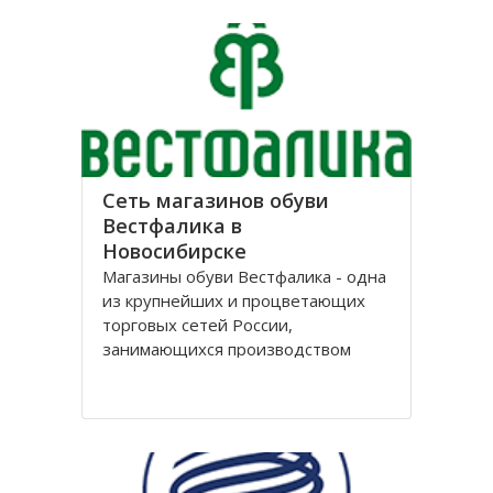
лет, успев за это время выстроить
долгосрочные отношения с
большим количеством
Сеть магазинов обуви
Вестфалика в
Новосибирске
Магазины обуви Вестфалика - одна
из крупнейших и процветающих
торговых сетей России,
занимающихся производством
обуви. Этот бренд вошел на рынок
с 1993 года и на данный момент
является одним из представителей
группы компаний «Обувь России».
Головной офис федеральной