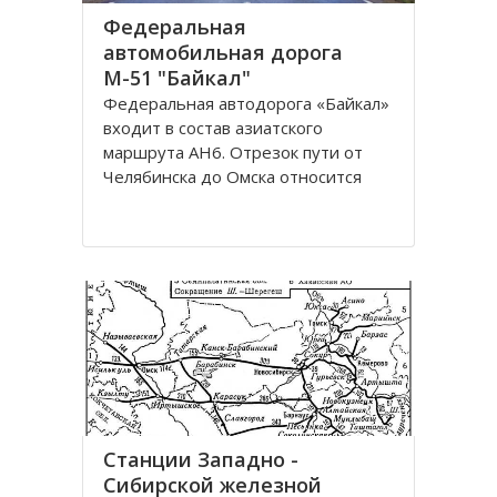
Федеральная
автомобильная дорога
М-51 "Байкал"
Федеральная автодорога «Байкал»
входит в состав азиатского
маршрута AH6. Отрезок пути от
Челябинска до Омска относится
также к европейскому маршруту E
30. Трасса проходит по
территориям России, Казахстана и
разделена на дороги: М51; М53;
М55. Автомобильная трасса
«Байкал» начинается от г
Станции Западно -
Сибирской железной