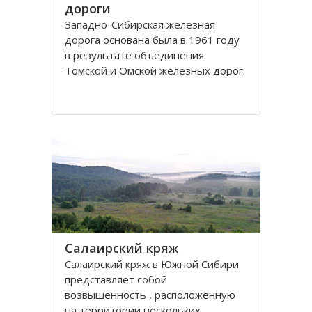
дороги
Западно-Сибирская железная
дорога основана была в 1961 году
в результате объединения
Томской и Омской железных дорог.
Управление её находится в городе
Новосибирске. Станции Западно-
Сибирской железной дороги
расположены на территории
Омской, Томской, Кемеровской,
Новосибирской областей
Салаирский кряж
Салаирский кряж в Южной Сибири
представляет собой
возвышенность , расположенную
на территории нескольких