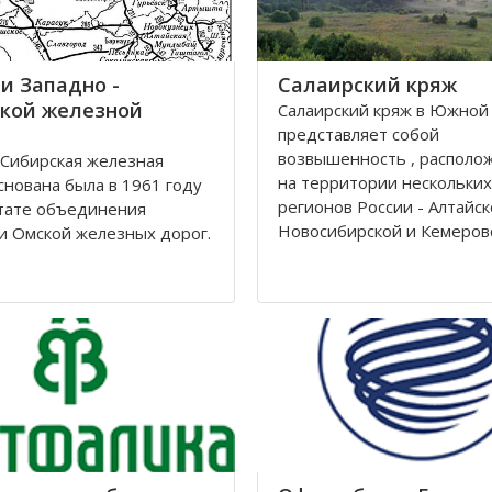
и Западно -
Салаирский кряж
кой железной
Салаирский кряж в Южной
представляет собой
возвышенность , располо
Сибирская железная
на территории нескольких
снована была в 1961 году
регионов России - Алтайск
тате объединения
Новосибирской и Кемеров
и Омской железных дорог.
областей.
ие её находится в городе
рске. Станции Западно-
Кряж берет свое начало у 
й железной дороги
на территории Алтайского 
жены на территории
районе рек Томь-Чумыш и 
Томской, Кемеровской,
дугой тянется
рской областей