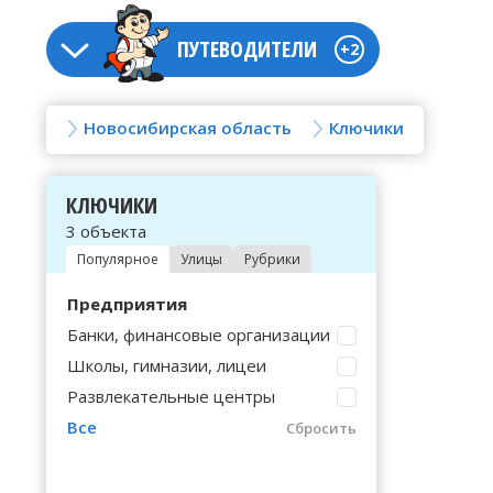
ПУТЕВОДИТЕЛИ
+2
Новосибирская область
Ключики
Россия
Ключики
Украина
Казахстан
Беларус
Алтайский край
Винницкая область
Акмолинская область
Брестская область
Агролес
Донецкая 
Гродненск
Бердск
КЛЮЧИКИ
Одесская 
Западно-К
Амурская область
Волынская область
Актюбинская область
Витебская область
Аксениха
Еврейская
Минская о
Березовка
3 объекта
Полтавска
Караганди
Популярное
Улицы
Рубрики
Архангельская область
Днепропетровская область
Алматинская область
Гомельская область
Баган
Забайкаль
Могилёвск
Биаза
Ровненска
Костанайс
Предприятия
Астраханская область
Житомирская область
Алматы
Базово
Запорожск
Битки
Сумская о
Кызылорди
Банки, финансовые организации
Белгородская область
Закарпатская область
Астана
Балман
Ивановска
Благодатн
Школы, гимназии, лицеи
Тернополь
Мангистау
Развлекательные центры
Брянская область
Ивано-Франковская область
Атырауская область
Барабинск
Иркутская
Блюдчанск
Хмельницк
Павлодарс
Все
Сбросить
Владимирская область
Киевская область
Байконур
Барлак
Кабардино
Бобровка
Черкасска
Северо-Ка