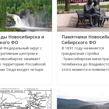
ды Новосибирска и
Памятники Новосиби
кого ФО
Сибирского ФО
й Федеральный округ с
В 1891 году начинается
тративным центром в
грандиозная стройка
овосибирске занимает
-Транссибирская магистра
ю территорию Российской
Челябинска до Владивосток
ии. Сюда входят четыре
этого момента и появляетс
ки: Алтай, Бурятия, Тыва,
карте Николаевск, впосле
 В составе округа два края
переименованный в Новос
кий и Красноярский, и
История его существован
ластей. Иркутская,
неразрывно связана с же
ская
дорогой. Здесь стоит памя
паровоз Н.А