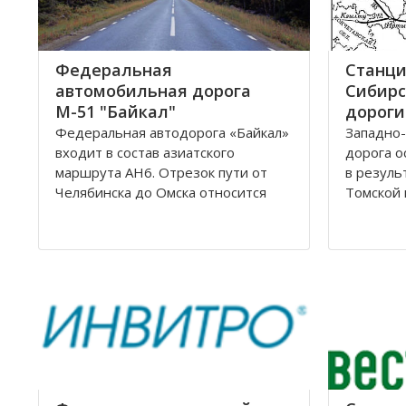
Федеральная
Станци
автомобильная дорога
Сибирс
М-51 "Байкал"
дороги
Федеральная автодорога «Байкал»
Западно-
входит в состав азиатского
дорога о
маршрута AH6. Отрезок пути от
в резуль
Челябинска до Омска относится
Томской 
также к европейскому маршруту E
Управлен
30. Трасса проходит по
Новосиби
территориям России, Казахстана и
Сибирско
разделена на дороги: М51; М53;
располо
М55. Автомобильная трасса
Омской, 
«Байкал» начинается от г
Новосиби