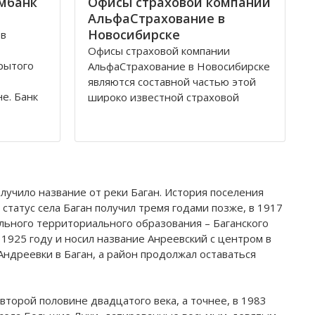
мбанк
Офисы страховой компании
АльфаСтрахование в
Новосибирске
 в
Офисы страховой компании
рытого
АльфаСтрахование в Новосибирске
являются составной частью этой
е. Банк
широко известной страховой
ован в
группы, которая входит в состав
й
консорциума Альфа-Групп. В его
давно
составе также такие фирмы как X5
 области
Retail Group, Альфа-Капитал, Альфа-
ьное
Банк, СТС-Медиа, Росводоканал и
другие. Организация
лучило название от реки Баган. История поселения
 статус села Баган получил тремя годами позже, в 1917
ьного территориального образования – Баганского
1925 году и носил название Анреевский с центром в
Андреевки в Баган, а район продолжал оставаться
 второй половине двадцатого века, а точнее, в 1983