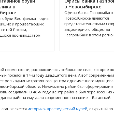
агазинов обуви
Офисы банка Газпро
лика в
в Новосибирске
бирске
Офисы банка Газпромбанк
Новосибирске являются
 обуви Вестфалика - одна
представительствами Отк
нейших и процветающих
акционерного общества
 сетей России,
Газпромбанк в этом регион
щихся производством
Газпромбанк был сформир
тот бренд вошел на рынок
1990 году как банк газово
ода и на данный момент
промышленности. Он уже 
 одним из представителей
перешагнул пределы этой
омпаний «Обувь России».
и довольно продолжител
й офис федеральной
время является
сети Вестфалика в
кой низменности, расположилось небольшое село, которое по
ный поселок в 14-м году двадцатого века. А вот современный
яет роль административного центра одноименного муниципал
восибирской области. Изначально район был сформирован в 
новь создавали. В 46-м году центр района был перенесен из 
здания района ему дали современное название – Баганский.
Баган является
историко- краеведческий музей
, открытый во