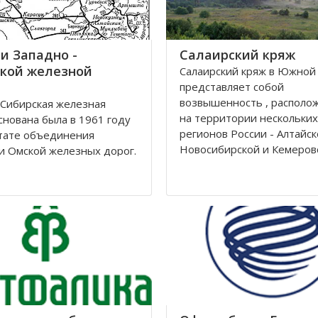
и Западно -
Салаирский кряж
кой железной
Салаирский кряж в Южной
представляет собой
возвышенность , располо
Сибирская железная
на территории нескольких
снована была в 1961 году
регионов России - Алтайск
тате объединения
Новосибирской и Кемеров
и Омской железных дорог.
областей.
ие её находится в городе
рске. Станции Западно-
Кряж берет свое начало у 
й железной дороги
на территории Алтайского 
жены на территории
районе рек Томь-Чумыш и 
Томской, Кемеровской,
дугой тянется
рской областей