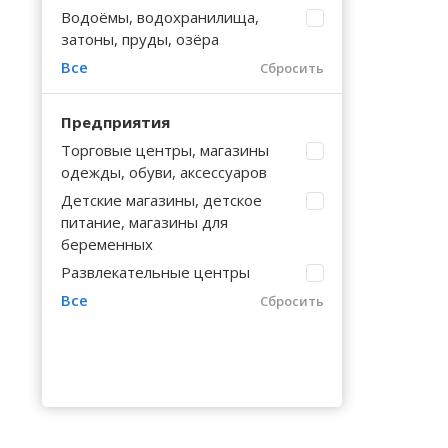
Волгоградская область
Кировоградская область
Восточно-Казахстанская область
Барышево
Калинингр
Болотное
Черниговс
Туркестан
Водоёмы, водохранилища,
затоны, пруды, озёра
Вологодская область
Львовская область
Жамбылская область
Безменово
Калужская
Большой И
Черновицк
Все
Сбросить
Воронежская область
Николаевская область
Белое
Камчатски
Большой 
Предприятия
Торговые центры, магазины
одежды, обуви, аксессуаров
Детские магазины, детское
питание, магазины для
беременных
Развлекательные центры
Все
Сбросить