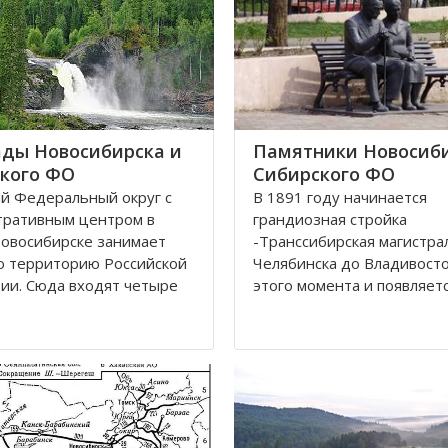
ды Новосибирска и
Памятники Новосиби
кого ФО
Сибирского ФО
й Федеральный округ с
В 1891 году начинается
тративным центром в
грандиозная стройка
овосибирске занимает
-Транссибирская магистра
ю территорию Российской
Челябинска до Владивосток
ии. Сюда входят четыре
этого момента и появляетс
ки: Алтай, Бурятия, Тыва,
карте Николаевск, впосле
 В составе округа два края
переименованный в Новос
кий и Красноярский, и
История его существован
ластей. Иркутская,
неразрывно связана с же
ская
дорогой. Здесь стоит памя
паровоз Н.А