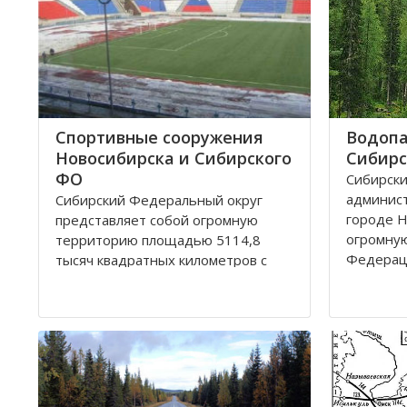
Спортивные сооружения
Водопа
Новосибирска и Сибирского
Сибирс
ФО
Сибирски
админис
Сибирский Федеральный округ
городе Н
представляет собой огромную
огромну
территорию площадью 5114,8
Федерац
тысяч квадратных километров с
республи
населением 20,5 миллионов
Хакассия.
человек живущих в 132 городах,
– Алтайс
поселках, селах, деревнях. Главный
шесть об
город округа – Новосибирск.
Кемеров
Крупные города Сибирского округа
это: Абакан и Ангарск; Барнаул и