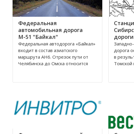
Федеральная
Станци
автомобильная дорога
Сибирс
М-51 "Байкал"
дороги
Федеральная автодорога «Байкал»
Западно-
входит в состав азиатского
дорога о
маршрута AH6. Отрезок пути от
в резуль
Челябинска до Омска относится
Томской 
также к европейскому маршруту E
Управлен
30. Трасса проходит по
Новосиби
территориям России, Казахстана и
Сибирско
разделена на дороги: М51; М53;
располо
М55. Автомобильная трасса
Омской, 
«Байкал» начинается от г
Новосиби