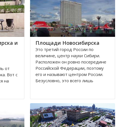
рска и
Площади Новосибирска
Это третий город России по
величине, центр науки Сибири.
Расположен он ровно посередине
Российской Федерации, поэтому
ль от
его и называют центром России.
а. Вот с
Безусловно, это всего лишь
я на
географическое понятие.
дствии
ибирск.
Площадей в Новосибирске
ия
большое число. К числу наиболее
лезной
значительных в городе относятся
тник-