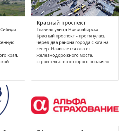
Красный проспект
 Сибири
Главная улица Новосибирска -
Красный проспект - протянулась
женную
через два района города с юга на
север. Начинается она от
ого края,
железнодорожного моста,
ской
строительство которого повлияло
на рождение города. Современное
название проспекту было дано в
гор Алтая
августе 1920 года, тогда
края, в
произошло переименование
Уксунай,