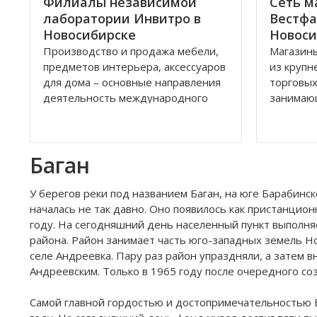
Филиалы независимой
Сеть м
лаборатории Инвитро в
Вестфа
Новосибирске
Новоси
Производство и продажа мебели,
Магазины
предметов интерьера, аксессуаров
из круп
для дома – основные направления
торговых
деятельность международного
занимаю
холдинга «Black Red White» («БРВ-
обуви. Э
мебель»). На рынке России БРВ-
с 1993 г
мебель присутствует уже десять
является
Баган
лет, успев за это время выстроить
группы к
долгосрочные отношения с
Головно
большим количеством
обувной 
У берегов реки под названием Баган, на юге Барабинс
началась не так давно. Оно появилось как пристанцион
году. На сегодняшний день населенный пункт выполн
района. Район занимает часть юго-западных земель Но
селе Андреевка. Пару раз район упраздняли, а затем в
Андреевским. Только в 1965 году после очередного со
Самой главной гордостью и достопримечательностью 