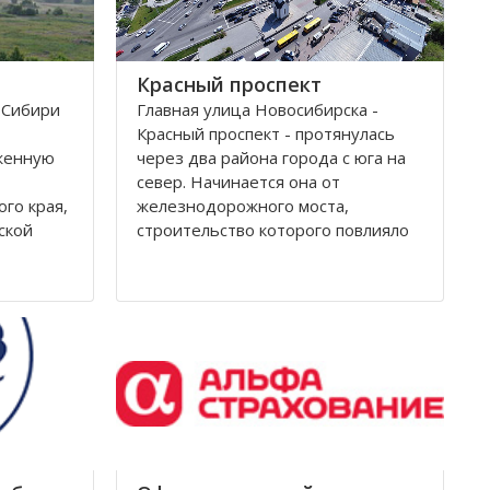
Красный проспект
 Сибири
Главная улица Новосибирска -
Красный проспект - протянулась
женную
через два района города с юга на
север. Начинается она от
ого края,
железнодорожного моста,
ской
строительство которого повлияло
на рождение города. Современное
название проспекту было дано в
гор Алтая
августе 1920 года, тогда
края, в
произошло переименование
Уксунай,