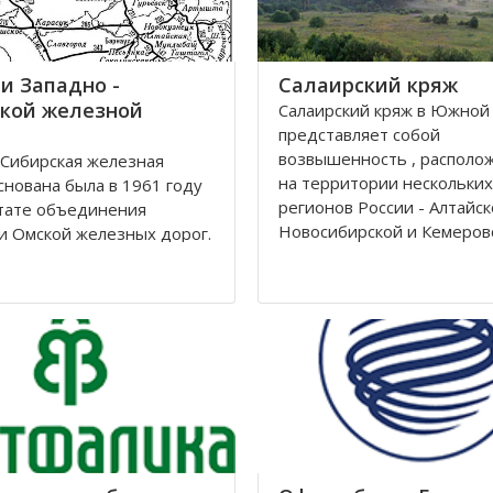
и Западно -
Салаирский кряж
кой железной
Салаирский кряж в Южной
представляет собой
возвышенность , располо
Сибирская железная
на территории нескольких
снована была в 1961 году
регионов России - Алтайск
тате объединения
Новосибирской и Кемеров
и Омской железных дорог.
областей.
ие её находится в городе
рске. Станции Западно-
Кряж берет свое начало у 
й железной дороги
на территории Алтайского 
жены на территории
районе рек Томь-Чумыш и 
Томской, Кемеровской,
дугой тянется
рской областей