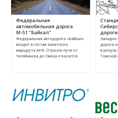
Федеральная
Станци
автомобильная дорога
Сибирс
М-51 "Байкал"
дороги
Федеральная автодорога «Байкал»
Западно-
входит в состав азиатского
дорога о
маршрута AH6. Отрезок пути от
в резуль
Челябинска до Омска относится
Томской 
также к европейскому маршруту E
Управлен
30. Трасса проходит по
Новосиби
территориям России, Казахстана и
Сибирско
разделена на дороги: М51; М53;
располо
М55. Автомобильная трасса
Омской, 
«Байкал» начинается от г
Новосиби