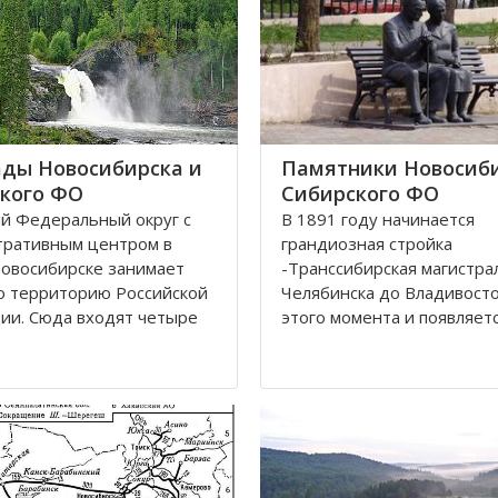
ды Новосибирска и
Памятники Новосиби
кого ФО
Сибирского ФО
й Федеральный округ с
В 1891 году начинается
тративным центром в
грандиозная стройка
овосибирске занимает
-Транссибирская магистра
ю территорию Российской
Челябинска до Владивосток
ии. Сюда входят четыре
этого момента и появляетс
ки: Алтай, Бурятия, Тыва,
карте Николаевск, впосле
 В составе округа два края
переименованный в Новос
кий и Красноярский, и
История его существован
ластей. Иркутская,
неразрывно связана с же
ская
дорогой. Здесь стоит памя
паровоз Н.А