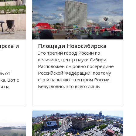
рска и
Площади Новосибирска
Это третий город России по
величине, центр науки Сибири.
Расположен он ровно посередине
Российской Федерации, поэтому
ль от
его и называют центром России.
а. Вот с
Безусловно, это всего лишь
я на
географическое понятие.
дствии
ибирск.
Площадей в Новосибирске
ия
большое число. К числу наиболее
лезной
значительных в городе относятся
тник-