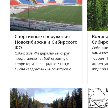
Спортивные сооружения
Водопа
Новосибирска и Сибирского
Сибирс
ФО
Сибирски
админис
Сибирский Федеральный округ
городе Н
представляет собой огромную
огромну
территорию площадью 5114,8
Федерац
тысяч квадратных километров с
республи
населением 20,5 миллионов
Хакассия.
человек живущих в 132 городах,
– Алтайс
поселках, селах, деревнях. Главный
шесть об
город округа – Новосибирск.
Кемеров
Крупные города Сибирского округа
это: Абакан и Ангарск; Барнаул и