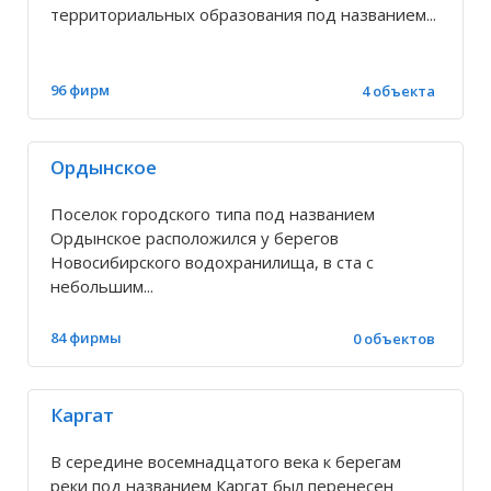
территориальных образования под названием...
Здвинск
Земляная Заимка
96 фирм
4 объекта
Зубково
Ордынское
Зубовка
Поселок городского типа под названием
Ордынское расположился у берегов
Новосибирского водохранилища, в ста с
Зюзя
небольшим...
84 фирмы
0 объектов
Издревая
Ирбизино
Каргат
В середине восемнадцатого века к берегам
Искитим
реки под названием Каргат был перенесен