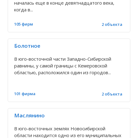
Егорьевское
началась еще в конце девятнадцатого века,
когда в...
Еланка
105 фирм
2 объекта
Елбань
Болотное
Елизаветинка
В юго-восточной части Западно-Сибирской
равнины, у самой границы с Кемеровской
областью, расположился один из городов...
Жуланка
Завьялово
101 фирма
2 объекта
Заковряжино
Маслянино
Заречье
В юго-восточных землях Новосибирской
области находится одно из его муниципальных