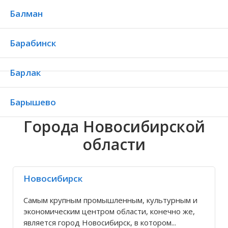
Балман
Барабинск
Барлак
Барышево
Города Новосибирской
Безменово
области
Белое
Новосибирск
Бердск
Самым крупным промышленным, культурным и
экономическим центром области, конечно же,
Березовка
является город Новосибирск, в котором...