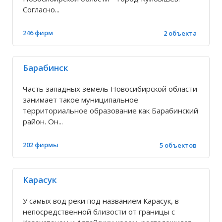
Верх-Каргат
Согласно...
246 фирм
2 объекта
Верх-Коен
Верх-Сузун
Барабинск
Часть западных земель Новосибирской области
Верх-Тула
занимает такое муниципальное
территориальное образование как Барабинский
район. Он...
Верх-Урюм
202 фирмы
5 объектов
Верх-Чик
Карасук
Веселовское
У самых вод реки под названием Карасук, в
Витаминка
непосредственной близости от границы с