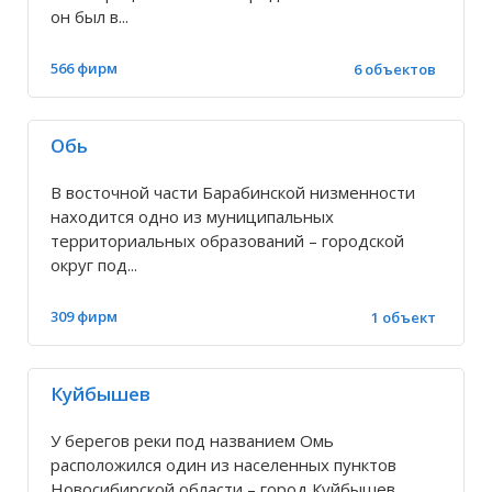
Большой Оеш
он был в...
Боровое
566 фирм
6 объектов
Бурмистрово
Обь
Быстровка
В восточной части Барабинской низменности
находится одно из муниципальных
территориальных образований – городской
Быструха
округ под...
Вагайцево
309 фирм
1 объект
Венгерово
Куйбышев
У берегов реки под названием Омь
Верх-Ирмень
расположился один из населенных пунктов
Новосибирской области – город Куйбышев.