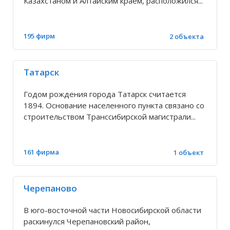
Казахстаном и Алтайским краем, расположился...
Вознесенка (Венгеровский район)
195 фирм
2 объекта
Вознесенка (Баганский район)
Татарск
Восход
Годом рождения города Татарск считается
Вьюны
1894. Основание населенного пункта связано со
строительством Транссибирской магистрали...
Гжатск
161 фирма
1 объект
Горный
Черепаново
Гусиный Брод
В юго-восточной части Новосибирской области
раскинулся Черепановский район,
Двуречье