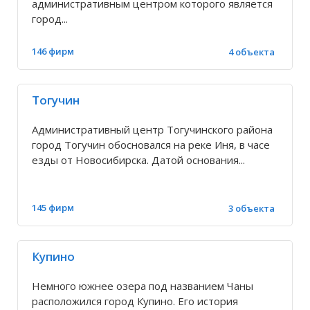
административным центром которого является
город...
Дмитриевка
146 фирм
4 объекта
Довольное
Тогучин
Дорогино
Административный центр Тогучинского района
город Тогучин обосновался на реке Иня, в часе
Дубровино
езды от Новосибирска. Датой основания...
Дупленская
145 фирм
3 объекта
Евсино
Купино
Егоровка
Немного южнее озера под названием Чаны
расположился город Купино. Его история