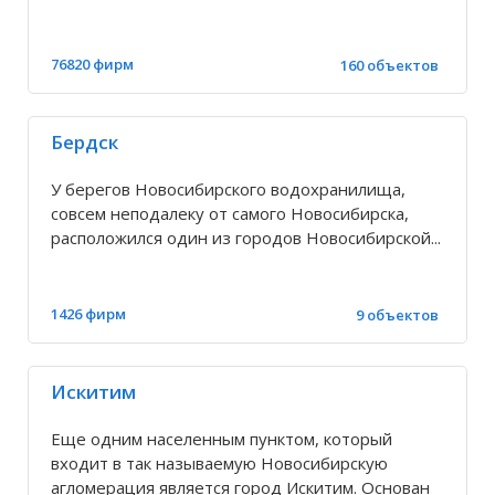
Биаза
76820 фирм
160 объектов
Битки
Бердск
Благодатное
У берегов Новосибирского водохранилища,
совсем неподалеку от самого Новосибирска,
Блюдчанское
расположился один из городов Новосибирской...
Бобровка
1426 фирм
9 объектов
Болотное
Искитим
Большой Изырак
Еще одним населенным пунктом, который
входит в так называемую Новосибирскую
агломерация является город Искитим. Основан