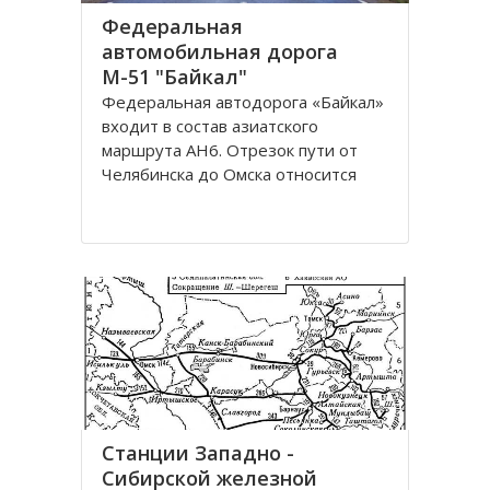
Федеральная
автомобильная дорога
М-51 "Байкал"
Федеральная автодорога «Байкал»
входит в состав азиатского
маршрута AH6. Отрезок пути от
Челябинска до Омска относится
также к европейскому маршруту E
30. Трасса проходит по
территориям России, Казахстана и
разделена на дороги: М51; М53;
М55. Автомобильная трасса
«Байкал» начинается от г
Станции Западно -
Сибирской железной