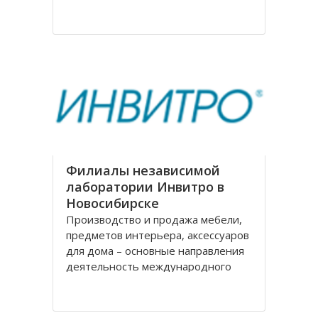
на рождение города. Современное
название проспекту было дано в
августе 1920 года, тогда
произошло переименование
Филиалы независимой
лаборатории Инвитро в
Новосибирске
Производство и продажа мебели,
предметов интерьера, аксессуаров
для дома – основные направления
деятельность международного
холдинга «Black Red White» («БРВ-
мебель»). На рынке России БРВ-
мебель присутствует уже десять