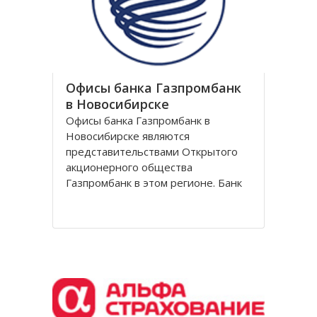
обувной сети Вестфалика в
Офисы банка Газпромбанк
в Новосибирске
Офисы банка Газпромбанк в
Новосибирске являются
представительствами Открытого
акционерного общества
Газпромбанк в этом регионе. Банк
Газпромбанк был сформирован в
1990 году как банк газовой
промышленности. Он уже давно
перешагнул пределы этой области
и довольно продолжительное
время является