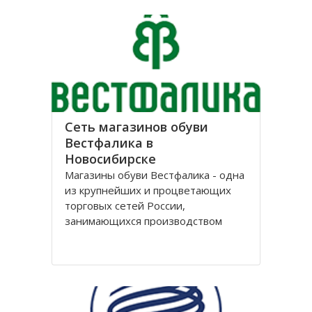
лет, успев за это время выстроить
долгосрочные отношения с
большим количеством
Сеть магазинов обуви
Вестфалика в
Новосибирске
Магазины обуви Вестфалика - одна
из крупнейших и процветающих
торговых сетей России,
занимающихся производством
обуви. Этот бренд вошел на рынок
с 1993 года и на данный момент
является одним из представителей
группы компаний «Обувь России».
Головной офис федеральной