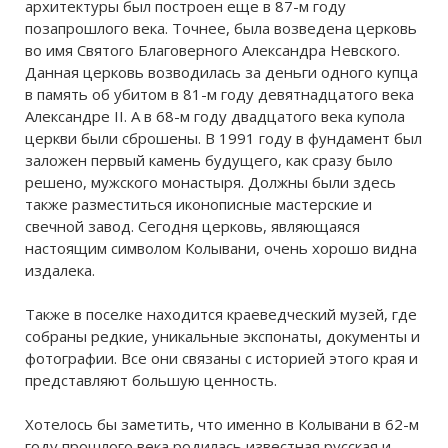
архитектуры был построен еще в 87-м году
позапрошлого века. Точнее, была возведена церковь
во имя Святого Благоверного Александра Невского.
Данная церковь возводилась за деньги одного купца
в память об убитом в 81-м году девятнадцатого века
Александре ІІ. А в 68-м году двадцатого века купола
церкви были сброшены. В 1991 году в фундамент был
заложен первый камень будущего, как сразу было
решено, мужского монастыря. Должны были здесь
также разместиться иконописные мастерские и
свечной завод. Сегодня церковь, являющаяся
настоящим символом Колывани, очень хорошо видна
издалека.
Также в поселке находится краеведческий музей, где
собраны редкие, уникальные экспонаты, документы и
фотографии. Все они связаны с историей этого края и
представляют большую ценность.
Хотелось бы заметить, что именно в Колывани в 62-м
году прошлого века родилась известная русская и