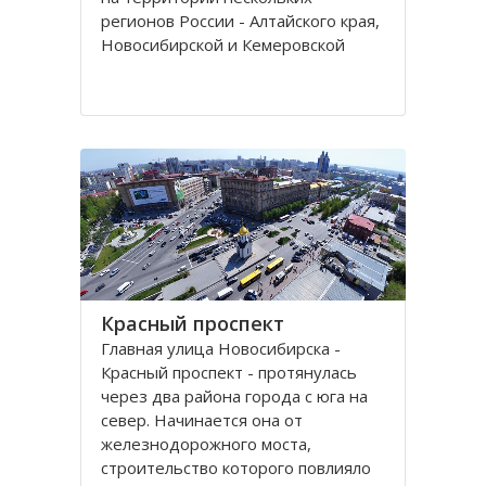
регионов России - Алтайского края,
Новосибирской и Кемеровской
областей.
Кряж берет свое начало у гор Алтая
на территории Алтайского края, в
районе рек Томь-Чумыш и Уксунай,
дугой тянется
Красный проспект
Главная улица Новосибирска -
Красный проспект - протянулась
через два района города с юга на
север. Начинается она от
железнодорожного моста,
строительство которого повлияло