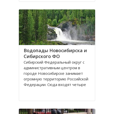
поселках, селах, деревнях. Главный
город округа – Новосибирск.
Крупные города Сибирского округа
это: Абакан и Ангарск; Барнаул и
Водопады Новосибирска и
Сибирского ФО
Сибирский Федеральный округ с
административным центром в
городе Новосибирске занимает
огромную территорию Российской
Федерации. Сюда входят четыре
республики: Алтай, Бурятия, Тыва,
Хакассия. В составе округа два края
– Алтайский и Красноярский, и
шесть областей. Иркутская,
Кемеровская