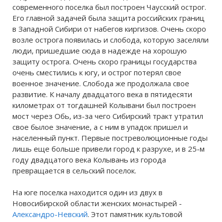
современного поселка был построен Чаусский острог.
Его главной задачей была защита российских границ
в Западной Сибири от набегов киргизов. Очень скоро
возле острога появилась и слобода, которую заселяли
люди, пришедшие сюда в надежде на хорошую
защиту острога. Очень скоро границы государства
очень сместились к югу, и острог потерял свое
военное значение. Слобода же продолжала свое
развитие. К началу двадцатого века в пятидесяти
километрах от тогдашней Колывани был построен
мост через Обь, из-за чего Сибирский тракт утратил
свое былое значение, а с ним в упадок пришел и
населенный пункт. Первые постреволюционные годы
лишь еще больше привели город к разрухе, и в 25-м
году двадцатого века Колывань из города
превращается в сельский поселок.
На юге поселка находится один из двух в
Новосибирской области женских монастырей -
Александро-Невский
. Этот памятник культовой