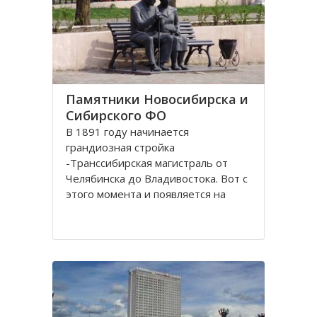
Памятники Новосибирска и
Сибирского ФО
В 1891 году начинается
грандиозная стройка
-Транссибирская магистраль от
Челябинска до Владивостока. Вот с
этого момента и появляется на
карте Николаевск, впоследствии
переименованный в Новосибирск.
История его существования
неразрывно связана с железной
дорогой. Здесь стоит памятник-
паровоз Н.А