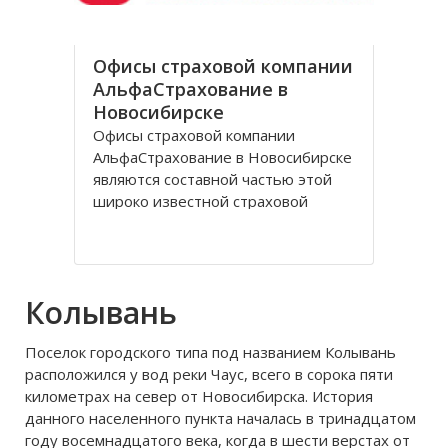
Офисы страховой компании
АльфаСтрахование в
Новосибирске
Офисы страховой компании
АльфаСтрахование в Новосибирске
являются составной частью этой
широко известной страховой
группы, которая входит в состав
консорциума Альфа-Групп. В его
составе также такие фирмы как X5
Retail Group, Альфа-Капитал, Альфа-
Колывань
Банк, СТС-Медиа, Росводоканал и
другие. Организация
Поселок городского типа под названием Колывань
расположился у вод реки Чаус, всего в сорока пяти
километрах на север от Новосибирска. История
данного населенного пункта началась в тринадцатом
году восемнадцатого века, когда в шести верстах от