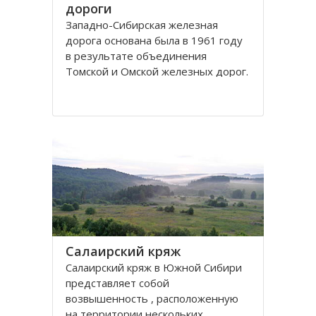
дороги
Западно-Сибирская железная
дорога основана была в 1961 году
в результате объединения
Томской и Омской железных дорог.
Управление её находится в городе
Новосибирске. Станции Западно-
Сибирской железной дороги
расположены на территории
Омской, Томской, Кемеровской,
Новосибирской областей
Салаирский кряж
Салаирский кряж в Южной Сибири
представляет собой
возвышенность , расположенную
на территории нескольких