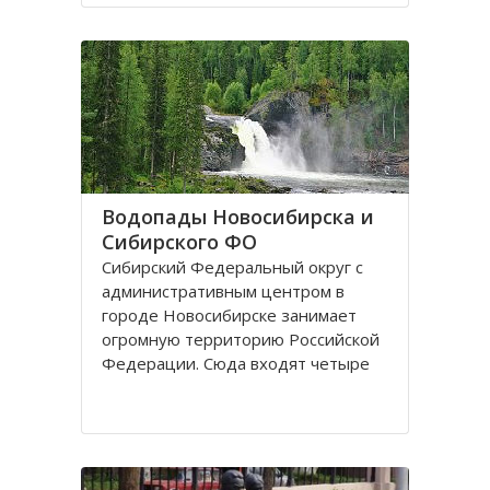
поселках, селах, деревнях. Главный
город округа – Новосибирск.
Крупные города Сибирского округа
это: Абакан и Ангарск; Барнаул и
Водопады Новосибирска и
Сибирского ФО
Сибирский Федеральный округ с
административным центром в
городе Новосибирске занимает
огромную территорию Российской
Федерации. Сюда входят четыре
республики: Алтай, Бурятия, Тыва,
Хакассия. В составе округа два края
– Алтайский и Красноярский, и
шесть областей. Иркутская,
Кемеровская