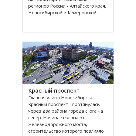
регионов России - Алтайского края,
Новосибирской и Кемеровской
областей.
Кряж берет свое начало у гор Алтая
на территории Алтайского края, в
районе рек Томь-Чумыш и Уксунай,
дугой тянется
Красный проспект
Главная улица Новосибирска -
Красный проспект - протянулась
через два района города с юга на
север. Начинается она от
железнодорожного моста,
строительство которого повлияло