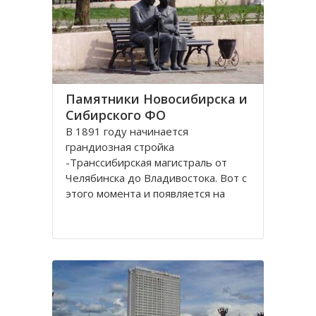
Памятники Новосибирска и
Сибирского ФО
В 1891 году начинается
грандиозная стройка
-Транссибирская магистраль от
Челябинска до Владивостока. Вот с
этого момента и появляется на
карте Николаевск, впоследствии
переименованный в Новосибирск.
История его существования
неразрывно связана с железной
дорогой. Здесь стоит памятник-
паровоз Н.А