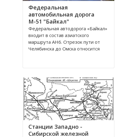
Федеральная
автомобильная дорога
М-51 "Байкал"
Федеральная автодорога «Байкал»
входит в состав азиатского
маршрута AH6. Отрезок пути от
Челябинска до Омска относится
также к европейскому маршруту E
30. Трасса проходит по
территориям России, Казахстана и
разделена на дороги: М51; М53;
М55. Автомобильная трасса
«Байкал» начинается от г
Станции Западно -
Сибирской железной