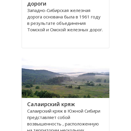
дороги
Западно-Сибирская железная
дорога основана была в 1961 году
в результате объединения
Томской и Омской железных дорог.
Управление её находится в городе
Новосибирске. Станции Западно-
Сибирской железной дороги
расположены на территории
Омской, Томской, Кемеровской,
Новосибирской областей
Салаирский кряж
Салаирский кряж в Южной Сибири
представляет собой
возвышенность , расположенную
на территории нескольких