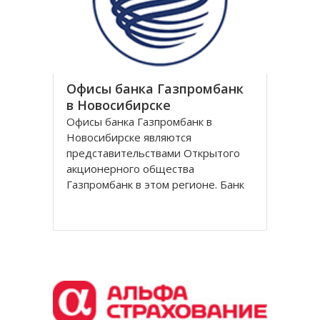
обувной сети Вестфалика в
Офисы банка Газпромбанк
в Новосибирске
Офисы банка Газпромбанк в
Новосибирске являются
представительствами Открытого
акционерного общества
Газпромбанк в этом регионе. Банк
Газпромбанк был сформирован в
1990 году как банк газовой
промышленности. Он уже давно
перешагнул пределы этой области
и довольно продолжительное
время является