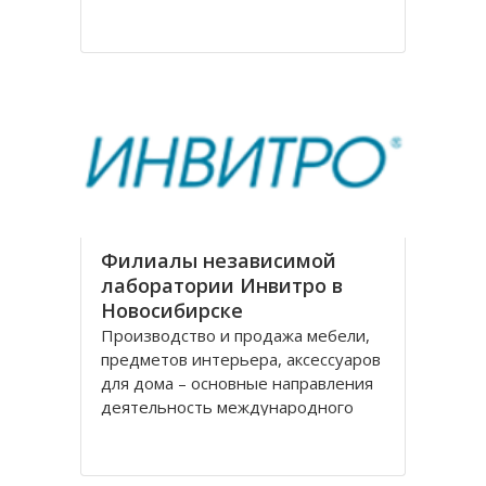
на рождение города. Современное
название проспекту было дано в
августе 1920 года, тогда
произошло переименование
Филиалы независимой
лаборатории Инвитро в
Новосибирске
Производство и продажа мебели,
предметов интерьера, аксессуаров
для дома – основные направления
деятельность международного
холдинга «Black Red White» («БРВ-
мебель»). На рынке России БРВ-
мебель присутствует уже десять