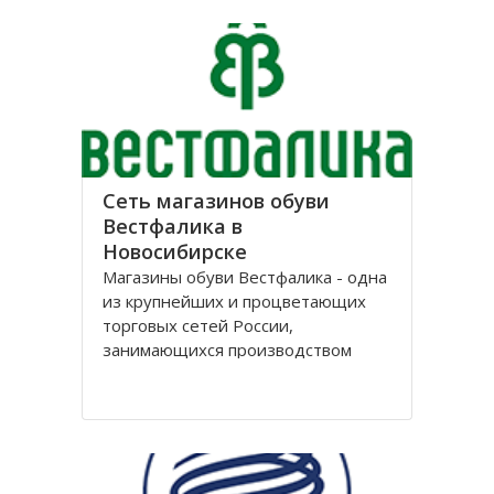
лет, успев за это время выстроить
долгосрочные отношения с
большим количеством
Сеть магазинов обуви
Вестфалика в
Новосибирске
Магазины обуви Вестфалика - одна
из крупнейших и процветающих
торговых сетей России,
занимающихся производством
обуви. Этот бренд вошел на рынок
с 1993 года и на данный момент
является одним из представителей
группы компаний «Обувь России».
Головной офис федеральной